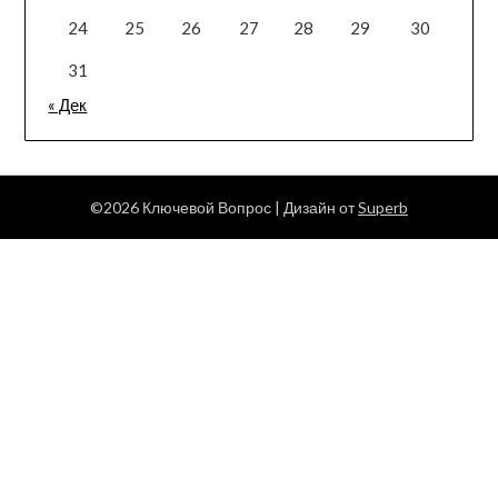
24
25
26
27
28
29
30
31
« Дек
©2026 Ключевой Вопрос
| Дизайн от
Superb